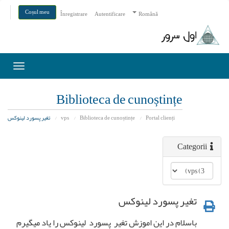
Coșul meu
Înregistrare
Autentificare
Română
Toggle
igation
Biblioteca de cunoștințe
Portal clienți
Biblioteca de cunoștințe
vps
تغیر پسورد لینوکس
Categorii
تغیر پسورد لینوکس
باسلام در این اموزش تغیر پسورد لینوکس را یاد میگیرم