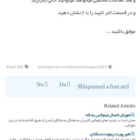
و در قسمت اخر تایید را با y نشان دهید
موفق باشید ...
Email, SSL
0 utilizatori au considerat informaţia utilă
Nu
Da
Răspunsul a fost util?
Related Articles
اموزش اتصال لینوکس به ssh
مدتی است در اپدیت های لینوکس کاربران به مشکل عدم لاگین شدن از طریق ssh شده اند در این
اموزش...
تغیر پورت ریموت دسکتاپ
وارد ویندوز خود شویدکلید ویندوز + R را بزنیددر پنجره باز شده کلمه ریجستری به انگلیسی مانند